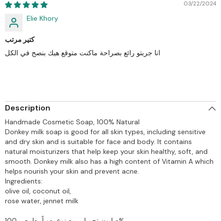
03/22/2024
Elie Khory
كتير مرتب
انا جربتو رائع بصراحة ماكنت متوقع هيك بنصح في الكل
Description
Handmade Cosmetic Soap, 100% Natural
Donkey milk soap is good for all skin types, including sensitive
and dry skin and is suitable for face and body. It contains
natural moisturizers that help keep your skin healthy, soft, and
smooth. Donkey milk also has a high content of Vitamin A which
helps nourish your skin and prevent acne.
Ingredients:
olive oil, coconut oil,
rose water, jennet milk
صابون تجميلي مصنوع يدوياً، طبيعي 100%