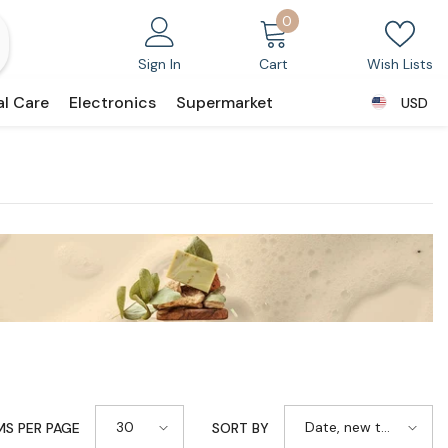
0
0
items
Sign In
Cart
Wish Lists
al Care
Electronics
Supermarket
USD
USD
30
Date, new to
MS PER PAGE
SORT BY