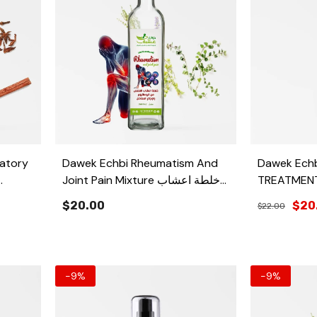
matory
Dawek Echbi Rheumatism And
Dawek Echbi
TREATMENT 50ml شار
Joint Pain Mixture خلطة اعشاب
الصدفية
للتخلص من
ل
$20.00
$20
$22.00
الروماتيزم و اوجاع المفاصل
-9%
-9%