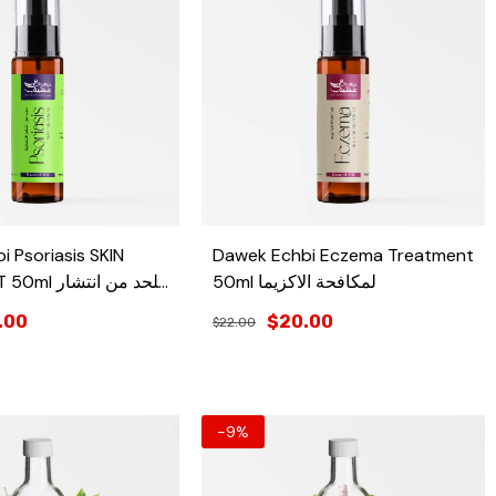
 Psoriasis SKIN
Dawek Echbi Eczema Treatment
50ml لمكافحة الاكزيما
للحد من انت
.00
$20.00
$22.00
-9%