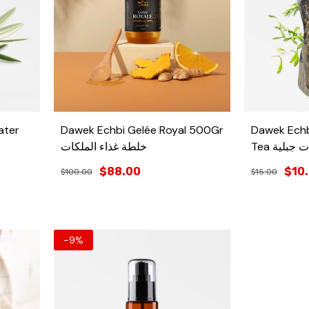
ater
Dawek Echbi Gelée Royal 500Gr
Dawek Echb
Tea جبلية
خلطة غذاء الملكات
$88.00
$10
$100.00
$15.00
-9%