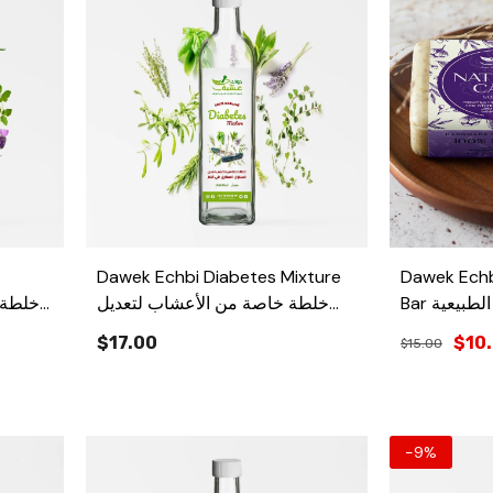
Dawek Echbi Diabetes Mixture
Dawek Echb
Bar طبيعية
خلطة خاصة من الأعشاب لتعديل
مستوى السكري في الدم
لتعديل 
$17.00
$10
$15.00
-9%