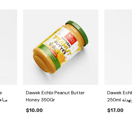
e
Dawek Echbi Peanut Butter
Dawek Echb
مـاء ال
Honey 350Gr
250ml خلطة التركيز وتهدئة
الأعصاب
$10.00
$17.00