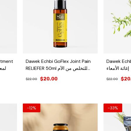
atment
Dawek Echbi GoFlex Joint Pain
Dawek Echbi
إغاثة الأمعاء
RELIEFER 50ml للتخلص من الآم
لمعا
المفاصل
$20.00
$20
$22.00
$22.00
-12%
-33%