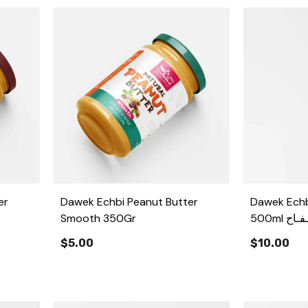
er
Dawek Echbi Peanut Butter
Dawek Echb
Smooth 350Gr
500ml ح
$5.00
$10.00